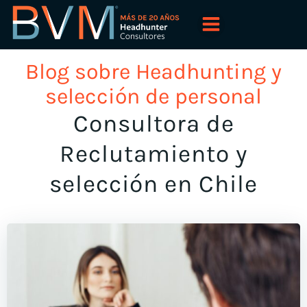
Saltar
al
contenido
Blog sobre Headhunting y
selección de personal
Consultora de
Reclutamiento y
selección en Chile