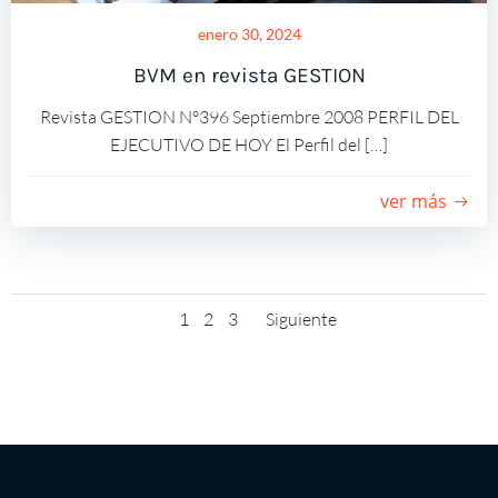
enero 30, 2024
BVM en revista GESTION
Revista GESTION N°396 Septiembre 2008 PERFIL DEL
EJECUTIVO DE HOY El Perfil del […]
ver más
Navegación
Navegación
Página
Página
Página
1
2
3
Siguiente
por
por
las
las
entradas
entradas