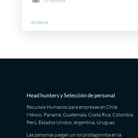
Tags:
Sin etiqueta
Navegación
Anterior
por
las
entradas
Head hunters y Selección de personal
Recursos Humanos para empresas en Chile,
México, Panamá, Guatemala, Costa Rica, Colombia,
Perú, Estados Unidos, Argentina, Uruguay.
Las personas juegan un rol protagonista en la