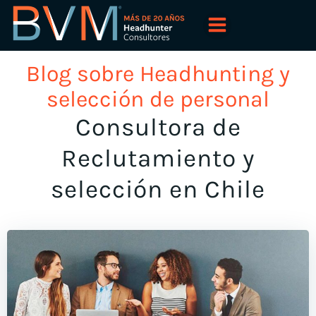
Saltar
al
contenido
Blog sobre Headhunting y
selección de personal
Consultora de
Reclutamiento y
selección en Chile