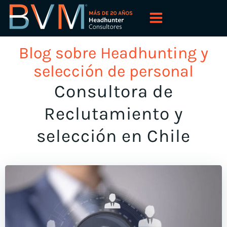
Saltar
al
contenido
Blog sobre Headhunting y
selección de personal
Consultora de
Reclutamiento y
selección en Chile