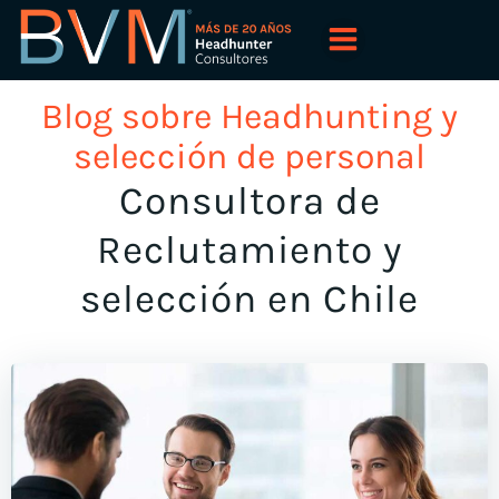
Saltar
al
contenido
Blog sobre Headhunting y
selección de personal
Consultora de
Reclutamiento y
selección en Chile