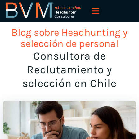
Saltar
al
contenido
Blog sobre Headhunting y
selección de personal
Consultora de
Reclutamiento y
selección en Chile