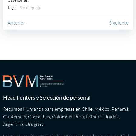
Tags:
Sin etiqueta
Navegación
Navegación
Anterior
Siguiente
por
por
las
las
entradas
entradas
Head hunters y Selección de personal
Recursos Humanos para empresas en Chile, México, Panamá,
Guatemala, Costa Rica, Colombia, Perú, Estados Unidos,
Argentina, Uruguay.